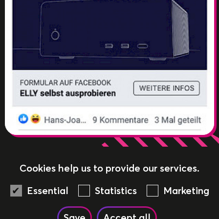
Ad on Social Media
Cookies help us to provide our services.
Essential
Statistics
Marketing
IMPRINT
Save
Accept all