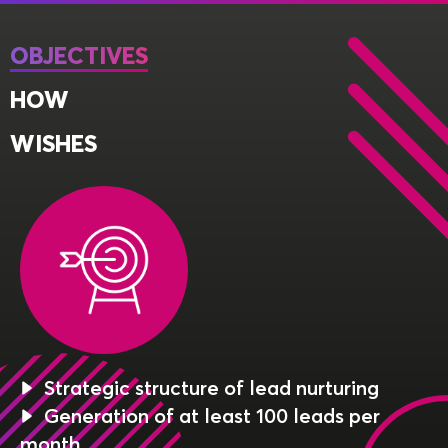
OBJECTIVES
HOW
WISHES
Strategic structure of lead nurturing
Generation of at least 100 leads per
month